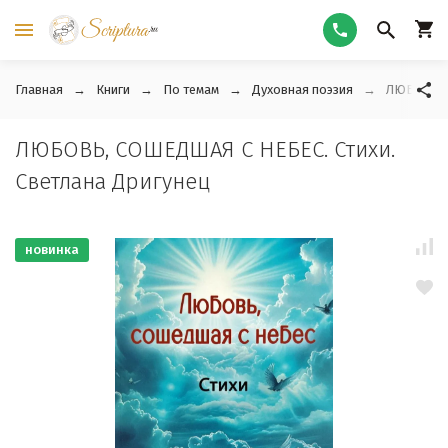
Главная
Книги
По темам
Духовная поэзия
ЛЮБОВЬ, С
ЛЮБОВЬ, СОШЕДШАЯ С НЕБЕС. Стихи.
Светлана Дригунец
новинка