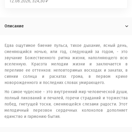
12.08.2026
324,30
₽
Описание
Едва ощутимое биение пульса, тихое дыхание, ясный день,
сменяющийся ночью, или год, следующий за годом, - это
звучание Божественного ритма жизни, наполняющего всю
вселенную. Красота мелодии жизни и заключается в
переливе ее оттенков: неповторимых восходах и закатах, в
сиянии солнца и раскатах грома, в первом крике
новорожденного и последних словах умирающего.
Но самое чудесное - это внутренний мир человеческой души,
полный ликований и печалей, горечи страданий и торжества
побед, гнетущей тоски, сменяющейся слезами радости. Этот
мелодичный перезвон сердечных колоколов дополняет
единство и гармонию бытия.