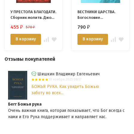
У ПРЕСТОЛА БЛАГОДАТИ.
ВЕСТНИКИ ЦАРСТВА.
Сборник молитв. Джон
Богословие
Мак-Артур
ветхозаветных
455
790
570
₽
₽
₽
пророков. Алексей
Прокопенко /мягкий
В корзину
В корзину
переплет/
Отзывы покупателей
Шишкин Владимир Евгеньевич
10 ноября 2025 08:57
БОЖЬЯ РУКА. Как увидеть Божью
заботу во всех...
Бегг Божья рука
Очень важная книга, которая показывает, что Бог всегда с
нами и Его Рука поддерживает и направляет нас.