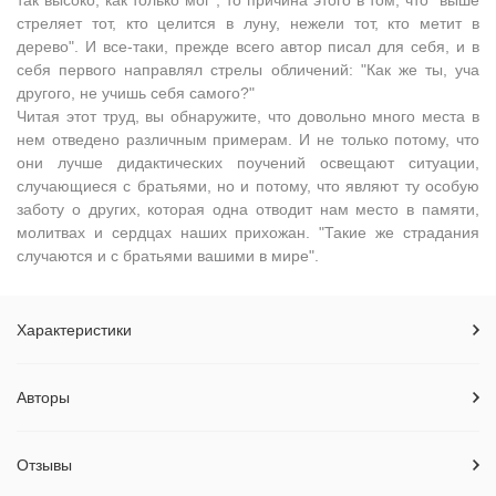
так высоко, как только мог", то причина этого в том, что "выше
стреляет тот, кто целится в луну, нежели тот, кто метит в
дерево". И все-таки, прежде всего автор писал для себя, и в
себя первого направлял стрелы обличений: "Как же ты, уча
другого, не учишь себя самого?"
Читая этот труд, вы обнаружите, что довольно много места в
нем отведено различным примерам. И не только потому, что
они лучше дидактических поучений освещают ситуации,
случающиеся с братьями, но и потому, что являют ту особую
заботу о других, которая одна отводит нам место в памяти,
молитвах и сердцах наших прихожан. "Такие же страдания
случаются и с братьями вашими в мире".
Характеристики
Авторы
Отзывы