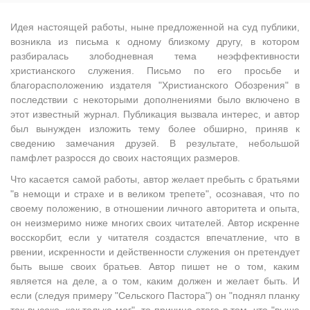
Идея настоящей работы, ныне предложенной на суд публики,
возникла из письма к одному близкому другу, в котором
разбиралась злободневная тема неэффективности
христианского служения. Письмо по его просьбе и
благорасположению издателя "Христианского Обозрения" в
последствии с некоторыми дополнениями было включено в
этот известный журнал. Публикация вызвала интерес, и автор
был вынужден изложить тему более обширно, приняв к
сведению замечания друзей. В результате, небольшой
памфлет разросся до своих настоящих размеров.
Что касается самой работы, автор желает пребыть с братьями
"в немощи и страхе и в великом трепете", осознавая, что по
своему положению, в отношении личного авторитета и опыта,
он неизмеримо ниже многих своих читателей. Автор искренне
восскорбит, если у читателя создастся впечатление, что в
рвении, искренности и действенности служения он претендует
быть выше своих братьев. Автор пишет не о том, каким
является на деле, а о том, каким должен и желает быть. И
если (следуя примеру "Сельского Пастора") он "поднял планку