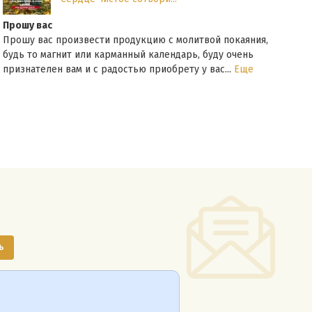
Кале
Прошу вас
Не п
Прошу вас произвести продукцию с молитвой покаяния,
удоб
будь то магнит или карманный календарь, буду очень
хоро
признателен вам и с радостью приобрету у вас...
Еще