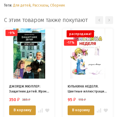
Теги:
Для детей
,
Рассказы
,
Сборник
С этим товаром также покупают
-9%
распродажа!
-17%
ДЖОРДЖ МЮЛЛЕР:
ЮЛЬКИНА НЕДЕЛЯ.
Защитник детей. Ирэн
Цветные иллюстрации.
Хауэт
Алла Алексеева
350
95
385
115
₽
₽
₽
₽
В корзину
В корзину