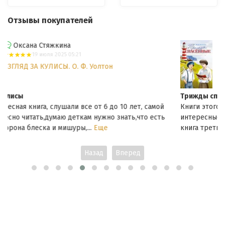
Отзывы покупателей
Оксана Стяжкина
6 февраля 2025 00:27
ТРИЖДЫ СПАСЕННЫЕ. Игорь
Чесноков
Трижды спасенные
 самой
Книги этого автора читаем с удовольствием. Всегда
о есть
интересные и захватывающие морские приключения. Э
книга третья, есть ещё две с этими героями и...
Еще
Назад
Вперед