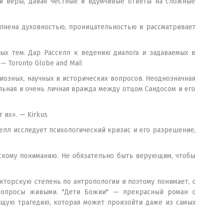
 и веры, давая честные и вдумчивые ответы на сложные
олнена духовностью, проницательностью и рассматривает
ых тем. Дар Расселл к ведению диалога и задаваемых в
 Toronto Globe and Mail
иозных, научных и исторических вопросов. Неоднозначная
ьная и очень личная вражда между отцом Сандосом и его
 их». — Kirkus
елл исследует психологический кризис и его разрешение,
ескому пониманию. Не обязательно быть верующим, чтобы
кторскую степень по антропологии и поэтому понимает, с
 вопросы живыми. "Дети Божии" — прекрасный роман с
щую трагедию, которая может произойти даже из самых