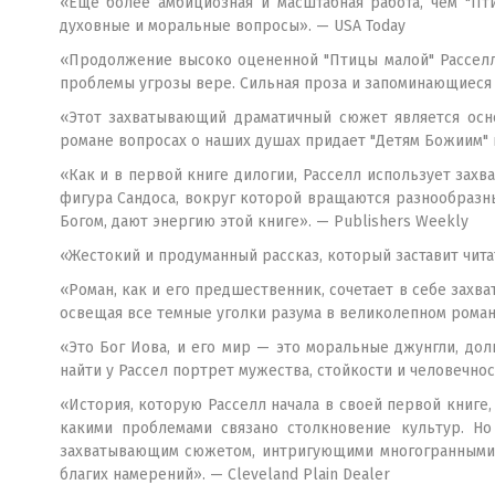
«Еще более амбициозная и масштабная работа, чем "Пт
духовные и моральные вопросы». — USA Today
«Продолжение высоко оцененной "Птицы малой" Расселл,
проблемы угрозы вере. Сильная проза и запоминающиеся п
«Этот захватывающий драматичный сюжет является осно
романе вопросах о наших душах придает "Детям Божиим" к
«Как и в первой книге дилогии, Расселл использует зах
фигура Сандоса, вокруг которой вращаются разнообразн
Богом, дают энергию этой книге». — Publishers Weekly
«Жестокий и продуманный рассказ, который заставит читат
«Роман, как и его предшественник, сочетает в себе зах
освещая все темные уголки разума в великолепном романт
«Это Бог Иова, и его мир — это моральные джунгли, до
найти у Рассел портрет мужества, стойкости и человечнос
«История, которую Расселл начала в своей первой книге
какими проблемами связано столкновение культур. Н
захватывающим сюжетом, интригующими многогранными 
благих намерений». — Cleveland Plain Dealer