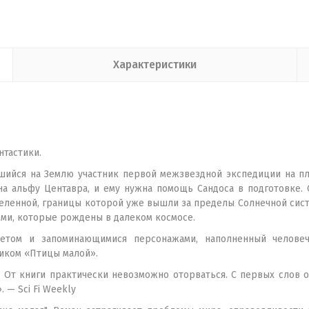
Характеристики
тастики.
ийся на Землю участник первой межзвездной экспедиции на пла
на альфу Центавра, и ему нужна помощь Сандоса в подготовке. 
еленной, границы которой уже вышли за пределы Солнечной систе
ьми, которые рождены в далеком космосе.
етом и запоминающимися персонажами, наполненный челове
иком «Птицы малой».
От книги практически невозможно оторваться. С первых слов он
 — Sci Fi Weekly