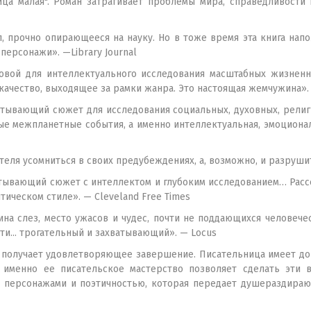
ица малая". Роман затрагивает проблемы мира, справедливости
 прочно опирающееся на науку. Но в тоже время эта книга нап
ерсонажи». —Library Journal
вой для интеллектуального исследования масштабных жизненн
ачество, выходящее за рамки жанра. Это настоящая жемчужина». —
ватывающий сюжет для исследования социальных, духовных, религ
ые межпланетные события, а именно интеллектуальная, эмоционал
еля усомниться в своих предубеждениях, а, возможно, и разрушит
ватывающий сюжет с интеллектом и глубоким исследованием… Расс
ическом стиле». — Cleveland Free Times
лина слез, место ужасов и чудес, почти не поддающихся человеч
ти... трогательный и захватывающий». — Locus
, получает удовлетворяющее завершение. Писательница имеет до
о именно ее писательское мастерство позволяет сделать эти
персонажами и поэтичностью, которая передает душераздираю