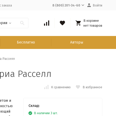
с заказа
8 (800) 201-34-60
Войти
В корзине
ории
нет товаров
Бесплатно
Авторы
а Расселл
риа Расселл
К сравнению
В избранное
етом и
Склад:
чностью
ляющий
В наличии 3 шт.