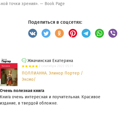
ьной точки зрения». — Book Page
Поделиться в соцсетях:
Жмачинская Екатерина
2 сентября 2022 05:31
ПОЛЛИАННА. Элинор Портер /
Эксмо/
Очень полезная книга
Непо
Книга очень интересная и поучительная. Красивое
Исто
издание, в твердой обложке.
детс
библ