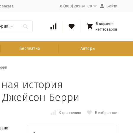
с заказа
8 (800) 201-34-60
Войти
В корзине
ории
нет товаров
Бесплатно
Авторы
ерри
йная история
 Джейсон Берри
К сравнению
В избранное
вано