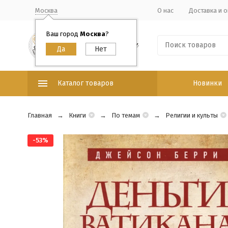
Москва
О нас
Доставка и о
Ваш город
Москва
?
Каталог товаров
Новинки
Главная
Книги
По темам
Религии и культы
-53%