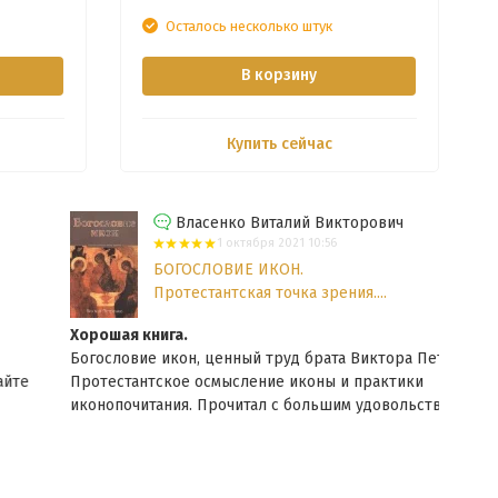
Осталось несколько штук
В корзину
Купить сейчас
Власенко Виталий Викторович
1 октября 2021 10:56
БОГОСЛОВИЕ ИКОН.
Протестантская точка зрения....
Хорошая книга.
Очен
Богословие икон, ценный труд брата Виктора Петренко.
Она 
Протестантское осмысление иконы и практики
дета
иконопочитания. Прочитал с большим удовольствием.
расс
Еще