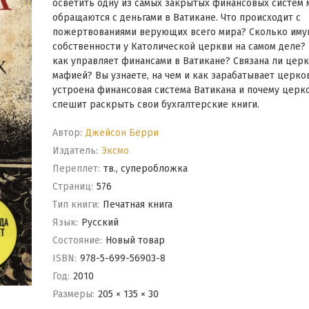
осветить одну из самых закрытых финансовых систем 
обращаются с деньгами в Ватикане. Что происходит с
пожертвованиями верующих всего мира? Сколько иму
собственности у Католической церкви на самом деле? 
как управляет финансами в Ватикане? Связана ли церк
мафией? Вы узнаете, на чем и как зарабатывает церков
устроена финансовая система Ватикана и почему церк
спешит раскрыть свои бухгалтерские книги.
Автор:
Джейсон Берри
Издатель:
Эксмо
Переплет:
тв., суперобложка
Cтраниц:
576
Тип книги:
Печатная книга
Язык:
Русский
Состояние:
Новый товар
ISBN:
978-5-699-56903-8
Год:
2010
Размеры:
205 × 135 × 30