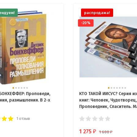
ендуем!
распродажа!
-20%
БОНХЕФФЕР: Проповеди,
КТО ТАКОЙ ИИСУС? Серия из
ния, размышления. В 2-х
книг: Человек, Чудотворец,
Проповедник, Спаситель. 
и Джон Уис
1 отзыв
1 275
₽
1 600
₽