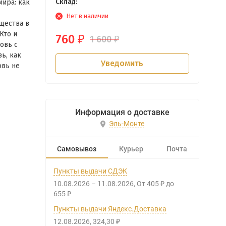
Склад:
мира: как
Нет в наличии
щества в
Кто и
760
1 600
₽
₽
овь с
ь, как
Уведомить
овь не
Информация о доставке
Эль-Монте
Самовывоз
Курьер
Почта
Пункты выдачи СДЭК
10.08.2026
–
11.08.2026
От
405
до
₽
655
₽
Пункты выдачи Яндекс.Доставка
12.08.2026
324,30
₽