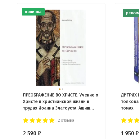
новинка
реком
ПРЕОБРАЖЕНИЕ ВО ХРИСТЕ. Учение о
ДИТРИХ 
Христе и христианской жизни в
толкова
трудах Иоанна Златоуста. Ашиш
томах
Найду
2 отзыва
2 590
1 950
₽
₽