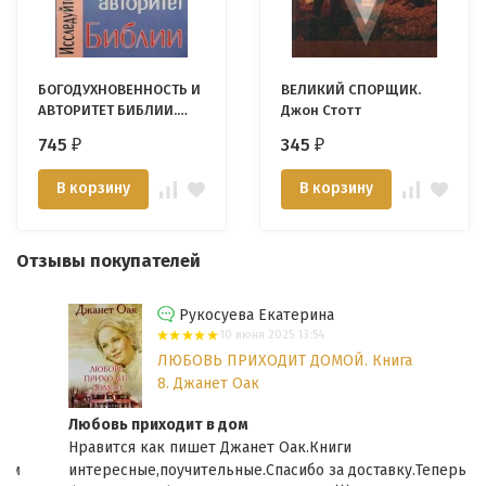
БОГОДУХНОВЕННОСТЬ И
ВЕЛИКИЙ СПОРЩИК.
АВТОРИТЕТ БИБЛИИ.
Джон Стотт
Рене Паш
745
345
₽
₽
В корзину
В корзину
Отзывы покупателей
Рукосуева Екатерина
10 июня 2025 13:54
ЛЮБОВЬ ПРИХОДИТ ДОМОЙ. Книга
8. Джанет Оак
Любовь приходит в дом
Нравится как пишет Джанет Оак.Книги
интересные,поучительные.Спасибо за доставку.Теперь