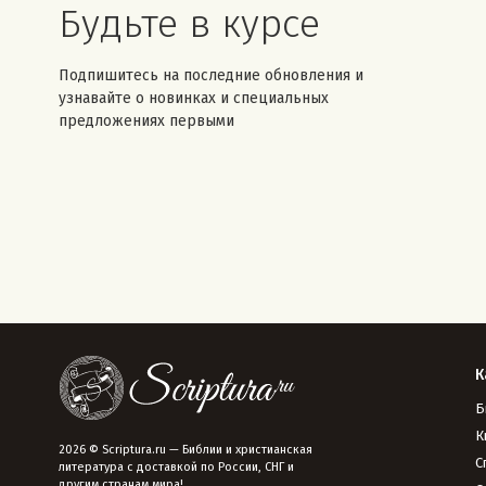
Будьте в курсе
Подпишитесь на последние обновления и
узнавайте о новинках и специальных
предложениях первыми
К
Б
К
2026 © Scriptura.ru — Библии и христианская
С
литература с доставкой по России, СНГ и
другим странам мира!