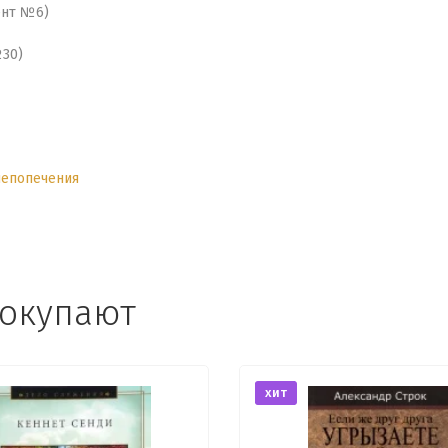
ент №6)
№30)
шепопечения
покупают
хит