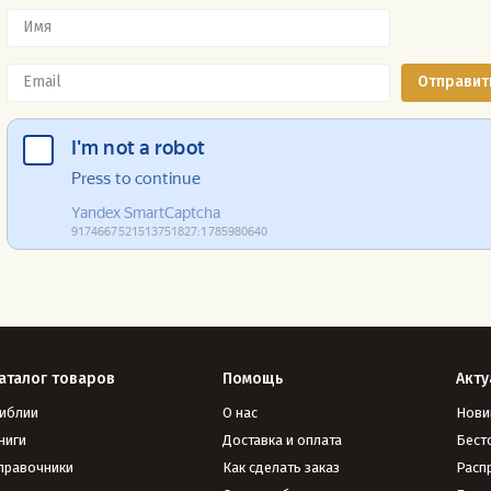
аталог товаров
Помощь
Акту
иблии
О нас
Нови
ниги
Доставка и оплата
Бест
правочники
Как сделать заказ
Расп