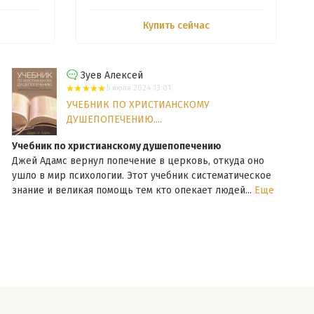
Купить сейчас
Зуев Алексей
5 июля 2024 13:01
УЧЕБНИК ПО ХРИСТИАНСКОМУ
ДУШЕПОПЕЧЕНИЮ....
Учебник по христианскому душепопечению
Банк
Джей Адамс вернул попечение в церковь, откуда оно
Очен
ушло в мир психологии. Этот учебник систематическое
зави
знание и великая помощь тем кто опекает людей...
Еще
Подо
Еще