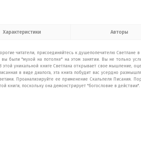
Характеристики
Авторы
 Дорогие читатели, присоединяйтесь к душепопечителю Светлане 
ы вы были "мухой на потолке" на этом занятии. Вы не только ус
В этой уникальной книге Светлана открывает свое мышление, оце
исанная в виде диалога, эта книга побудит вас усердно размыш
ветами. Проанализируйте ее применение Скальпеля Писания. По
ой книги, поскольку она демонстрирует "богословие в действии".