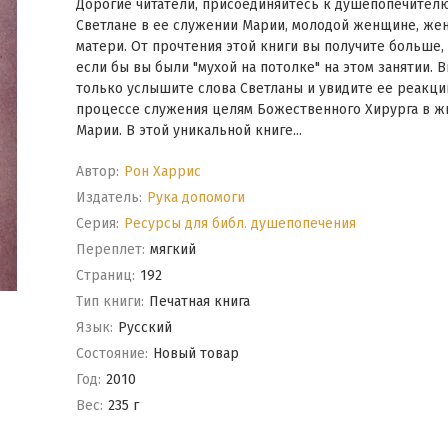
Дорогие читатели, присоединяйтесь к душепопечител
Светлане в ее служении Марии, молодой женщине, жен
матери. От прочтения этой книги вы получите больше, 
если бы вы были "мухой на потолке" на этом занятии. В
только услышите слова Светланы и увидите ее реакци
процессе служения целям Божественного Хирурга в ж
Марии. В этой уникальной книге...
Автор:
Рон Харрис
Издатель:
Рука допомоги
Серия:
Ресурсы для библ. душепопечения
Переплет:
мягкий
Cтраниц:
192
Тип книги:
Печатная книга
Язык:
Русский
Состояние:
Новый товар
Год:
2010
Вес:
235 г