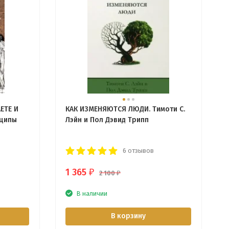
ЕТЕ И
КАК ИЗМЕНЯЮТСЯ ЛЮДИ. Тимоти С.
нципы
Лэйн и Пол Дэвид Трипп
6 отзывов
1 365
₽
2 100
₽
В наличии
В корзину