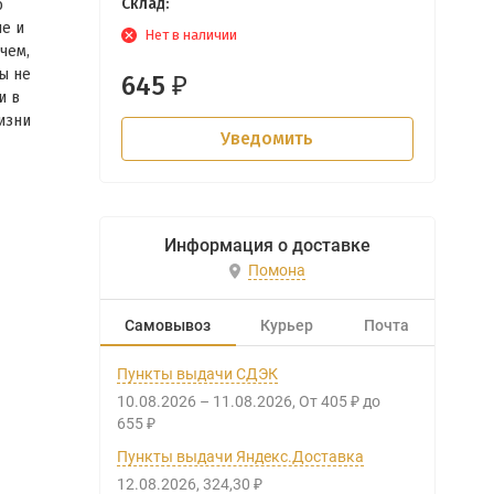
Склад:
ю
е и
Нет в наличии
чем,
ы не
645
₽
и в
изни
Уведомить
Информация о доставке
Помона
Самовывоз
Курьер
Почта
Пункты выдачи СДЭК
10.08.2026
–
11.08.2026
От
405
до
₽
655
₽
Пункты выдачи Яндекс.Доставка
12.08.2026
324,30
₽