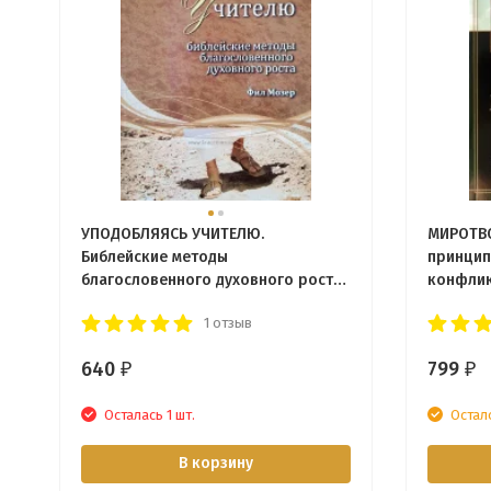
УПОДОБЛЯЯСЬ УЧИТЕЛЮ.
МИРОТВО
Библейские методы
принцип
благословенного духовного роста.
конфлик
Книга 4. Фил Мозер
1 отзыв
640
799
₽
₽
Осталась 1 шт.
Остал
В корзину