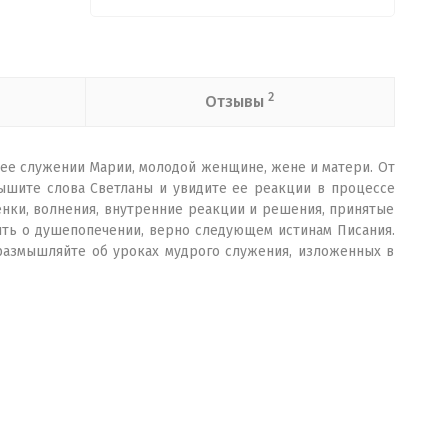
2
Отзывы
в ее служении Марии, молодой женщине, жене и матери. От
лышите слова Светланы и увидите ее реакции в процессе
нки, волнения, внутренние реакции и решения, принятые
лять о душепопечении, верно следующем истинам Писания.
размышляйте об уроках мудрого служения, изложенных в