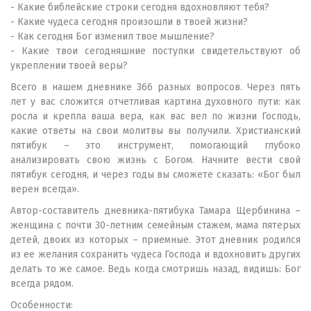
- Какие библейские строки сегодня вдохновляют тебя?
- Какие чудеса сегодня произошли в твоей жизни?
- Как сегодня Бог изменил твое мышление?
- Какие твои сегодняшние поступки свидетельствуют об
укреплении твоей веры?
Всего в нашем дневнике 366 разных вопросов. Через пять
лет у вас сложится отчетливая картина духовного пути: как
росла и крепла ваша вера, как вас вел по жизни Господь,
какие ответы на свои молитвы вы получили. Христианский
пятибук – это инструмент, помогающий глубоко
анализировать свою жизнь с Богом. Начните вести свой
пятибук сегодня, и через годы вы сможете сказать: «Бог был
верен всегда».
Автор-составитель дневника-пятибука Тамара Щербинина –
женщина с почти 30-летним семейным стажем, мама пятерых
детей, двоих из которых – приемные. Этот дневник родился
из ее желания сохранить чудеса Господа и вдохновить других
делать то же самое. Ведь когда смотришь назад, видишь: Бог
всегда рядом.
Особенности: