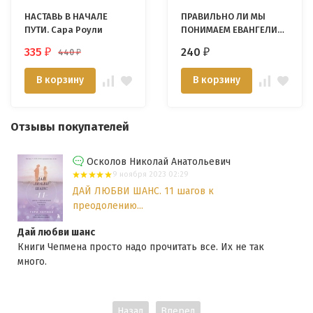
НАСТАВЬ В НАЧАЛЕ
ПРАВИЛЬНО ЛИ МЫ
ПУТИ. Сара Роули
ПОНИМАЕМ ЕВАНГЕЛИЕ?
Роберт Спраул
335
240
440
₽
₽
₽
В корзину
В корзину
Отзывы покупателей
Осколов Николай Анатольевич
9 ноября 2023 02:29
ДАЙ ЛЮБВИ ШАНС. 11 шагов к
преодолению...
Дай любви шанс
Книги Чепмена просто надо прочитать все. Их не так
много.
Назад
Вперед