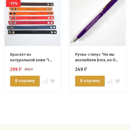
-15%
Браслет из
Ручка-стилус "Не мы
натуральной кожи "I
возлюбили Бога, но Он
love Jesus" /разные
возлюбил нас" /
299
249
350
₽
₽
₽
цвета/
Фиолетовый/
В корзину
В корзину