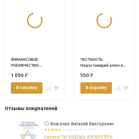
ФИНАНСОВОЕ
ЧЕСТНОСТЬ.
УЧЕНИЧЕСТВО.
Недостающий ключ к
Инвестируя в вечность.
близости с Богом.
1 050
550
₽
₽
Питер Бриско
Говард Дейтон
В корзину
В корзину
Отзывы покупателей
Власенко Виталий Викторович
30 января 2025 08:02
Уценка! ТЫ БУДЕШЬ ИЗОБРЕТАТЬ.