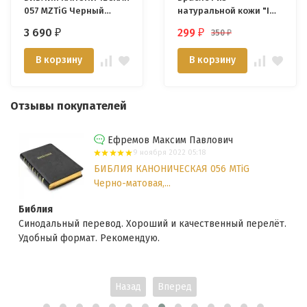
057 MZTiG Черный
натуральной кожи "I
Халип, кожаный
love Jesus" /разные
3 690
299
350
₽
₽
₽
переплет, золотой
цвета/
обрез, молния,
В корзину
В корзину
индексы, закладка
/145х220/
Отзывы покупателей
Ефремов Максим Павлович
9 ноября 2022 05:18
БИБЛИЯ КАНОНИЧЕСКАЯ 056 MTiG
Черно-матовая,...
Библия
Синодальный перевод. Хороший и качественный перелёт.
Удобный формат. Рекомендую.
Назад
Вперед