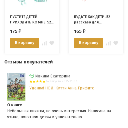
ПУСТИТЕ ДЕТЕЙ
БУДЬТЕ КАК ДЕТИ. 52
ПРИХОДИТЬ КО МНЕ. 52
рассказа для
рассказа для
проповеди детям.
175
165
₽
₽
проповеди детям.
Ирина Яворовская
Выпуск 2. Ирина
В корзину
В корзину
Яворовская
Отзывы покупателей
Ивкина Екатерина
14 августа 2025 21:07
Уценка! НОЙ. Китти Анна Грифитс
О книге
Небольшая книжка, но очень интересная. Написана на
языке, понятном детям и увлекательно.